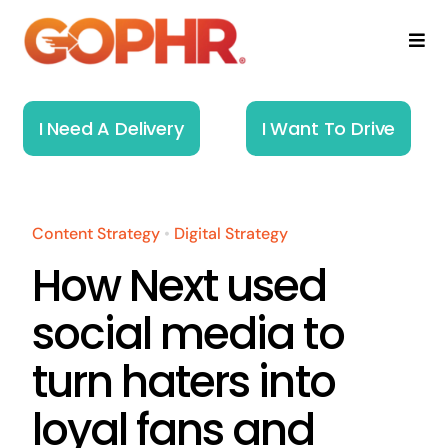
Skip
to
Togg
Navi
content
Home
I Need A Delivery
I Want To Drive
How It Works
Solutions
Content Strategy
•
Digital Strategy
How Next used
About
social media to
Resources
turn haters into
loyal fans and