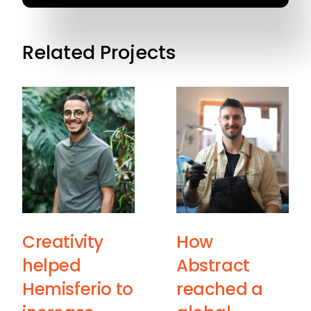
Related Projects
Creativity
How
helped
Abstract
Hemisferio to
reached a